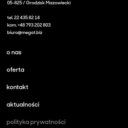
05-825 / Grodzisk Mazowiecki
tel. 22 435 82 14
kom. +48 793 202 803
biuro@megat.biz
o nas
oferta
kontakt
aktualności
polityka prywatności